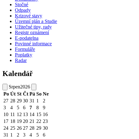
Stočné
Odpady
Krizové stavy
Územní plán a Studie
Užitečné tipy, rady
Registr oznámení
E-podatelna
Povinné informace
Formuláře
Poplatky
Radar
Kalendář
Srpen
2026
Po
Út
St
Čt
Pá
So
Ne
27
28
29
30
31
1
2
3
4
5
6
7
8
9
10
11
12
13
14
15
16
17
18
19
20
21
22
23
24
25
26
27
28
29
30
31
1
2
3
4
5
6