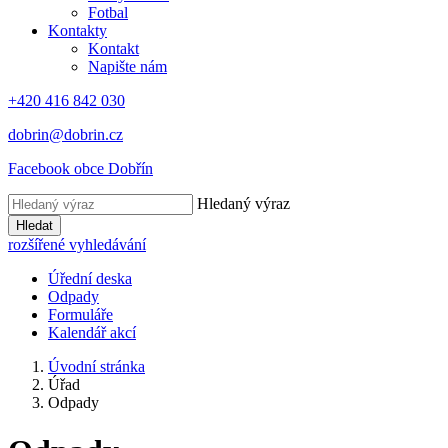
Fotbal
Kontakty
Kontakt
Napište nám
+420 416 842 030
dobrin@dobrin.cz
Facebook obce Dobřín
Hledaný výraz
Hledat
rozšířené vyhledávání
Úřední deska
Odpady
Formuláře
Kalendář akcí
Úvodní stránka
Úřad
Odpady