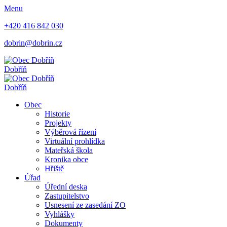
Menu
+420 416 842 030
dobrin@dobrin.cz
Dobříň
Dobříň
Obec
Historie
Projekty
Výběrová řízení
Virtuální prohlídka
Mateřská škola
Kronika obce
Hřiště
Úřad
Úřední deska
Zastupitelstvo
Usnesení ze zasedání ZO
Vyhlášky
Dokumenty