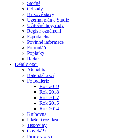
Stočné
Odpady
Krizové stavy
Územní plán a Studie
Užitečné tipy, rady
Registr oznámení
E-podatelna
Povinné informace
Formuláře
Poplatky
Radar
Dění v obci
Aktuality
Kalendář akcí
Fotogalerie
Rok 2019
Rok 2018
Rok 2017
Rok 2015
Rok 2014
Knihovna
Hlášení rozhlasu
Tiskoviny
Covid-19
Firmy v obci