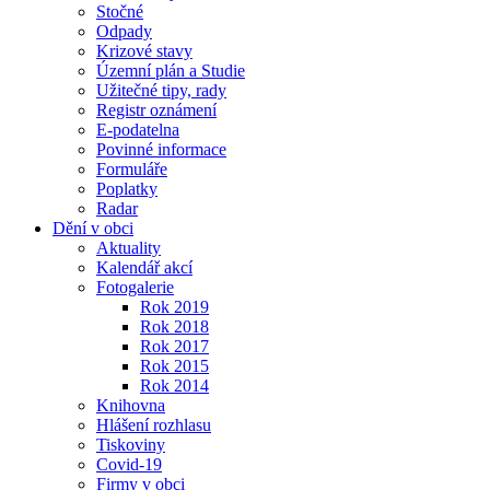
Stočné
Odpady
Krizové stavy
Územní plán a Studie
Užitečné tipy, rady
Registr oznámení
E-podatelna
Povinné informace
Formuláře
Poplatky
Radar
Dění v obci
Aktuality
Kalendář akcí
Fotogalerie
Rok 2019
Rok 2018
Rok 2017
Rok 2015
Rok 2014
Knihovna
Hlášení rozhlasu
Tiskoviny
Covid-19
Firmy v obci