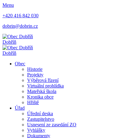
Menu
+420 416 842 030
dobrin@dobrin.cz
Dobříň
Dobříň
Obec
Historie
Projekty
Výběrová řízení
Virtuální prohlídka
Mateřská škola
Kronika obce
Hřiště
Úřad
Úřední deska
Zastupitelstvo
Usnesení ze zasedání ZO
Vyhlášky
Dokumenty