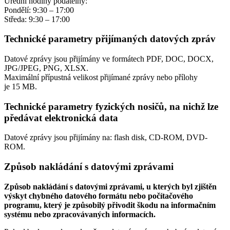
Úřední hodiny podatelny:
Pondělí: 9:30 – 17:00
Středa: 9:30 – 17:00
Technické parametry přijímaných datových zpráv
Datové zprávy jsou přijímány ve formátech
PDF, DOC, DOCX,
JPG/JPEG, PNG, XLSX.
Maximální přípustná velikost přijímané zprávy nebo přílohy
je
15 MB
.
Technické parametry fyzických nosičů, na nichž lze
předávat elektronická data
Datové zprávy jsou přijímány na:
flash disk, CD-ROM, DVD-
ROM.
Způsob nakládání s datovými zprávami
Způsob nakládání s datovými zprávami, u kterých byl zjištěn
výskyt chybného datového formátu nebo počítačového
programu, který je způsobilý přivodit škodu na informačním
systému nebo zpracovávaných informacích.