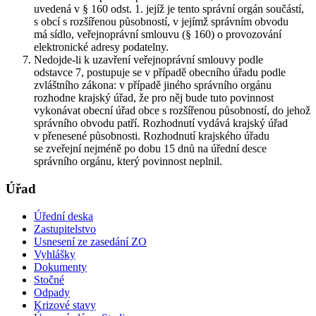
uvedená v § 160 odst. 1. jejíž je tento správní orgán součástí,
s obcí s rozšířenou působností, v jejímž správním obvodu
má sídlo, veřejnoprávní smlouvu (§ 160) o provozování
elektronické adresy podatelny.
Nedojde-li k uzavření veřejnoprávní smlouvy podle
odstavce 7, postupuje se v případě obecního úřadu podle
zvláštního zákona: v případě jiného správního orgánu
rozhodne krajský úřad, že pro něj bude tuto povinnost
vykonávat obecní úřad obce s rozšířenou působností, do jehož
správního obvodu patří. Rozhodnutí vydává krajský úřad
v přenesené působnosti. Rozhodnutí krajského úřadu
se zveřejní nejméně po dobu 15 dnů na úřední desce
správního orgánu, který povinnost neplnil.
Úřad
Úřední deska
Zastupitelstvo
Usnesení ze zasedání ZO
Vyhlášky
Dokumenty
Stočné
Odpady
Krizové stavy