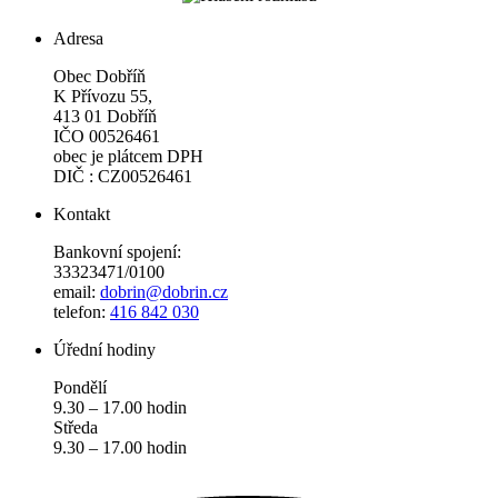
Adresa
Obec Dobříň
K Přívozu 55,
413 01 Dobříň
IČO 00526461
obec je plátcem DPH
DIČ : CZ00526461
Kontakt
Bankovní spojení:
33323471/0100
email:
dobrin@dobrin.cz
telefon:
416 842 030
Úřední hodiny
Pondělí
9.30 – 17.00 hodin
Středa
9.30 – 17.00 hodin