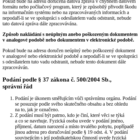
Pokud bude na adresu doručena datová zpráva v chybném datovém
formátu nebo počítačový program, který je způsobilý přivodit škodu
na informačním systému nebo na zpracovávaných informacích a
nepodaří-li se ve spolupráci s odesílatelem vadu odstranit, nebude
tato datová zpráva dále zpracovávána.
Způsob nakládání s neúplným anebo poškozeným dokumentem
v analogové podobě nebo dokumentem v elektronické podobě.
Pokud bude na adresu doručen neúplný nebo poškozený dokument
v analogové nebo elektronické podobě a nepodaří-li se ve spolupráci
s odesílatelem tuto vadu odstranit, nebude tento dokument dále
zpracováván.
Podání podle § 37 zákona č. 500/2004 Sb.,
správní řád
Podání je úkonem směřujícím vůči správnímu orgánu. Podání
se posuzuje podle svého skutečného obsahu a bez ohledu
na to, jak je označeno.
Z podání musí být patrno, kdo je činí, které věci se týká
a co se navrhuje. Fyzická osoba uvede v podání jméno,
příjmení, datum narození a místo trvalého pobytu, popřípadě
jinou adresu pro doručování podle § 19 odst. 4. V podání
souvisejícím s její podnikatelskou činností uvede fyzická