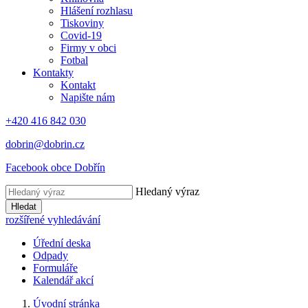
Hlášení rozhlasu
Tiskoviny
Covid-19
Firmy v obci
Fotbal
Kontakty
Kontakt
Napište nám
+420 416 842 030
dobrin@dobrin.cz
Facebook obce Dobřín
Hledaný výraz
Hledat
rozšířené vyhledávání
Úřední deska
Odpady
Formuláře
Kalendář akcí
Úvodní stránka