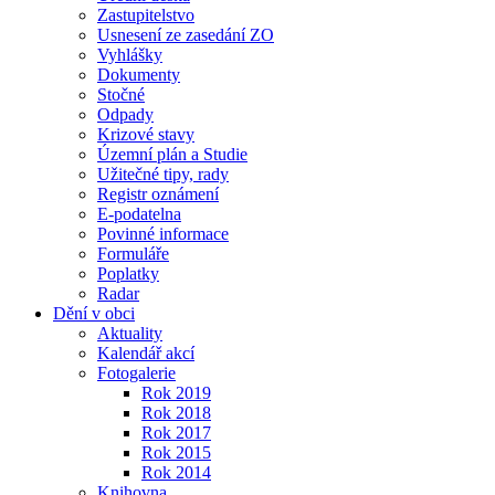
Zastupitelstvo
Usnesení ze zasedání ZO
Vyhlášky
Dokumenty
Stočné
Odpady
Krizové stavy
Územní plán a Studie
Užitečné tipy, rady
Registr oznámení
E-podatelna
Povinné informace
Formuláře
Poplatky
Radar
Dění v obci
Aktuality
Kalendář akcí
Fotogalerie
Rok 2019
Rok 2018
Rok 2017
Rok 2015
Rok 2014
Knihovna