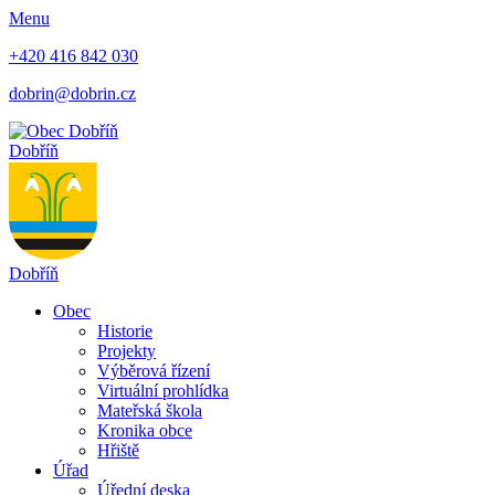
Menu
+420 416 842 030
dobrin@dobrin.cz
Dobříň
Dobříň
Obec
Historie
Projekty
Výběrová řízení
Virtuální prohlídka
Mateřská škola
Kronika obce
Hřiště
Úřad
Úřední deska