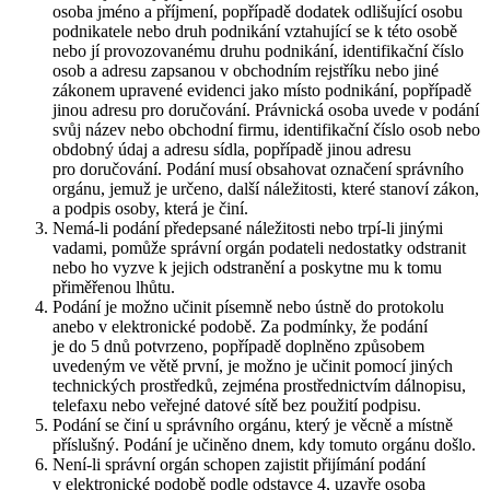
osoba jméno a příjmení, popřípadě dodatek odlišující osobu
podnikatele nebo druh podnikání vztahující se k této osobě
nebo jí provozovanému druhu podnikání, identifikační číslo
osob a adresu zapsanou v obchodním rejstříku nebo jiné
zákonem upravené evidenci jako místo podnikání, popřípadě
jinou adresu pro doručování. Právnická osoba uvede v podání
svůj název nebo obchodní firmu, identifikační číslo osob nebo
obdobný údaj a adresu sídla, popřípadě jinou adresu
pro doručování. Podání musí obsahovat označení správního
orgánu, jemuž je určeno, další náležitosti, které stanoví zákon,
a podpis osoby, která je činí.
Nemá-li podání předepsané náležitosti nebo trpí-li jinými
vadami, pomůže správní orgán podateli nedostatky odstranit
nebo ho vyzve k jejich odstranění a poskytne mu k tomu
přiměřenou lhůtu.
Podání je možno učinit písemně nebo ústně do protokolu
anebo v elektronické podobě. Za podmínky, že podání
je do 5 dnů potvrzeno, popřípadě doplněno způsobem
uvedeným ve větě první, je možno je učinit pomocí jiných
technických prostředků, zejména prostřednictvím dálnopisu,
telefaxu nebo veřejné datové sítě bez použití podpisu.
Podání se činí u správního orgánu, který je věcně a místně
příslušný. Podání je učiněno dnem, kdy tomuto orgánu došlo.
Není-li správní orgán schopen zajistit přijímání podání
v elektronické podobě podle odstavce 4, uzavře osoba